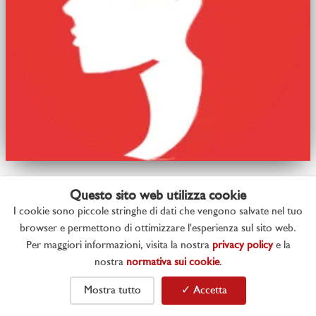
La Bella ‘Mbriana... tra storia e
Questo sito web utilizza cookie
leggenda!
I cookie sono piccole stringhe di dati che vengono salvate nel tuo
browser e permettono di ottimizzare l'esperienza sul sito web.
Lunedì 20 Giugno 2022 22:26
Per maggiori informazioni, visita la nostra
privacy policy
e la
nostra
normativa sui cookie
.
Oggi vi parliamo dell’antica leggenda della Bella
‘Mbriana.
Mostra tutto
✓ Accetta