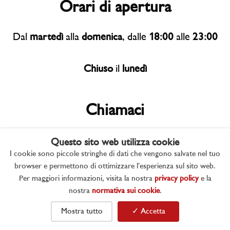
Orari di apertura
Dal
martedì
alla
domenica
, dalle
18:00
alle
23:00
Chiuso
il
lunedì
Chiamaci
+39 371 340 9374
Questo sito web utilizza cookie
I cookie sono piccole stringhe di dati che vengono salvate nel tuo
browser e permettono di ottimizzare l'esperienza sul sito web.
Scrivici su WhatsApp
Per maggiori informazioni, visita la nostra
privacy policy
e la
nostra
normativa sui cookie
.
+39 371 340 9374
Mostra tutto
✓ Accetta